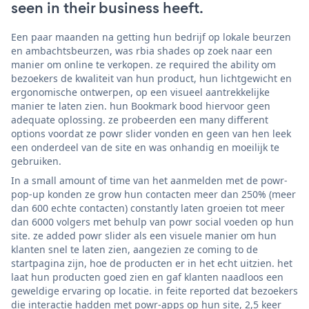
seen in their business heeft.
Een paar maanden na getting hun bedrijf op lokale beurzen
en ambachtsbeurzen, was rbia shades op zoek naar een
manier om online te verkopen. ze required the ability om
bezoekers de kwaliteit van hun product, hun lichtgewicht en
ergonomische ontwerpen, op een visueel aantrekkelijke
manier te laten zien. hun Bookmark bood hiervoor geen
adequate oplossing. ze probeerden een many different
options voordat ze powr slider vonden en geen van hen leek
een onderdeel van de site en was onhandig en moeilijk te
gebruiken.
In a small amount of time van het aanmelden met de powr-
pop-up konden ze grow hun contacten meer dan 250% (meer
dan 600 echte contacten) constantly laten groeien tot meer
dan 6000 volgers met behulp van powr social voeden op hun
site. ze added powr slider als een visuele manier om hun
klanten snel te laten zien, aangezien ze coming to de
startpagina zijn, hoe de producten er in het echt uitzien. het
laat hun producten goed zien en gaf klanten naadloos een
geweldige ervaring op locatie. in feite reported dat bezoekers
die interactie hadden met powr-apps op hun site, 2,5 keer