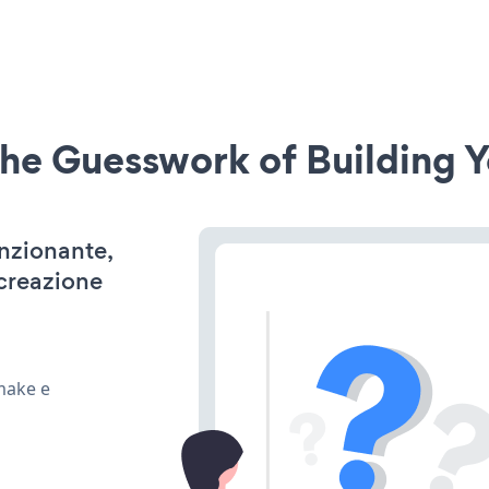
he Guesswork of Building Y
unzionante,
 creazione
make e