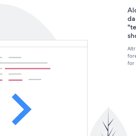
Al
da
"t
sh
Alt
for
for