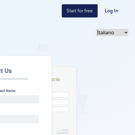
Start for free
Log In