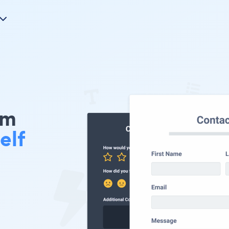
rm
elf