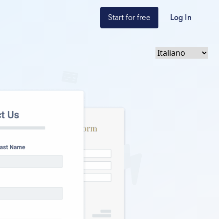
Start for free
Log In