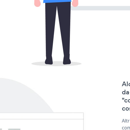
Al
da
"c
co
Alt
com