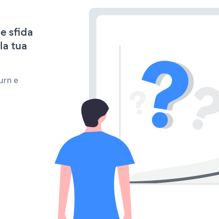
e sfida
la tua
urn e