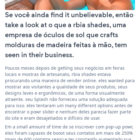
Se você ainda find it unbelievable, então
take a look at o que a rbia shades, uma
empresa de óculos de sol que crafts
molduras de madeira feitas à mão, tem
seen in their business.
Poucos meses depois de getting seus negócios em feiras
locais e mostras de artesanato, rbia shades estava
procurando uma maneira de vender online. eles wanted para
mostrar aos visitantes a qualidade de seus produtos, seus
designs leves e ergonômicos, de uma forma visualmente
atraente. seu Splash não forneceu uma solução adequada
para isso. eles tentaram um many different options antes de
encontrar o powr slider e nenhum deles parecia fazer parte
do site e eram desajeitados e difíceis de usar.
Em a small amount of time de se inscrever com pop-up powr,
eles foram capazes de boost seus contatos em mais de 250%
(mais de 600 contatos reais) e ter constantly aumentado sua