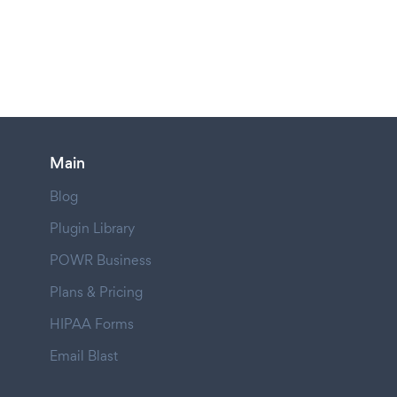
Main
Blog
Plugin Library
POWR Business
Plans & Pricing
HIPAA Forms
Email Blast