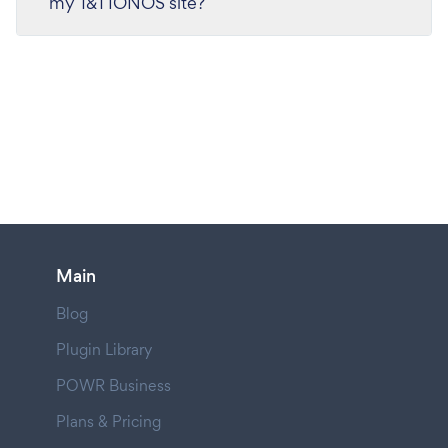
my 1&1 IONOS site?
Main
Blog
Plugin Library
POWR Business
Plans & Pricing