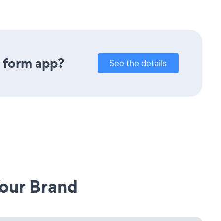
y form app?
See the details
our Brand