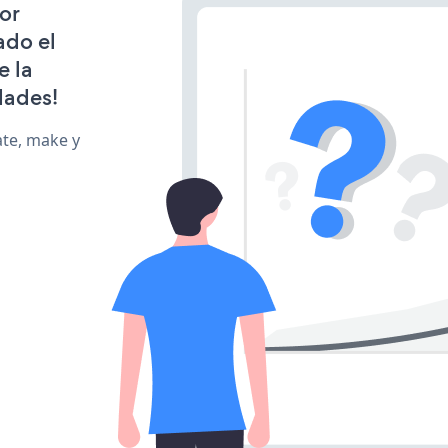
or
ado el
e la
dades!
ate, make y