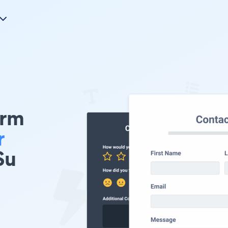
orm
r
Su