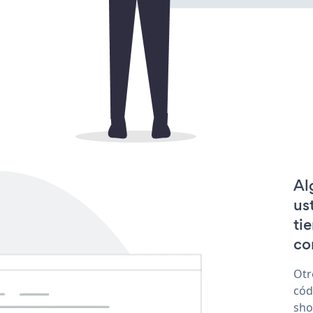
Al
us
ti
co
Otr
cód
sho