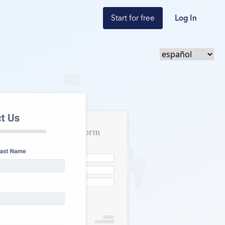
Start for free
Log In