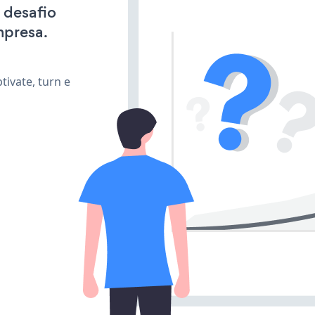
 desafio
mpresa.
ivate, turn e