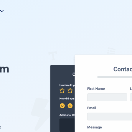
rm
u
e