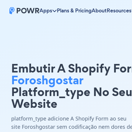
Apps
Plans & Pricing
About
Resources
Embutir A Shopify Fo
Foroshgostar
Platform_type No Se
Website
platform_type adicione A Shopify Form ao seu
site Foroshgostar sem codificação nem dores d