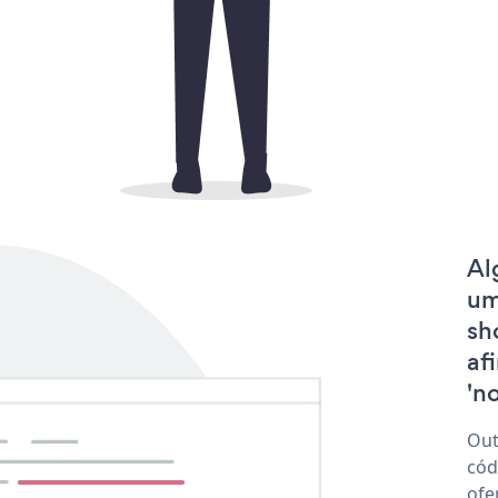
Al
um
sh
af
'no
Out
cód
ofe