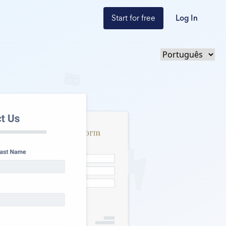
Start for free
Log In