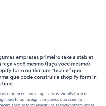
gumas empresas primeiro take a stab at
 faça você mesmo (faça você mesmo)
opify form ou têm um “techie” que
irma que pode construir a shopify form in
 time'.
ros tentam encontrar aplicativos shopify form de
igo aberto ou foreign companies que claim to
recem shopify form aplicativos at rock-bottom prices.