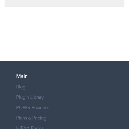
Main
Blog
Plugin Library
POWR Business
Plans & Pricing
HIPAA Forms