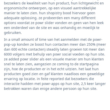
bezoekers de kwaliteit van hun product, hun lichtgewicht en
ergonomische ontwerpen, op een visueel aantrekkelijke
manier te laten zien. hun shopistry bood hiervoor geen
adequate oplossing. ze probeerden een many different
options voordat ze powr slider vonden en geen van hen leek
een onderdeel van de site en was onhandig en moeilijk te
gebruiken.
In a small amount of time van het aanmelden met de powr-
pop-up konden ze boost hun contacten meer dan 250% (meer
dan 600 echte contacten) steadily laten groeien tot meer dan
6000 volgers met behulp van powr social voeden op hun site.
ze added powr slider als een visuele manier om hun klanten
snel te laten zien, aangezien ze coming to de startpagina
zijn, hoe de producten er in het echt uitzien. het laat hun
producten goed zien en gaf klanten naadloos een geweldige
ervaring op locatie. in feite reported dat bezoekers die
interactie hadden met powr-apps op hun site, 2,5 keer langer
betrokken waren dan enige andere persoon op hun site.