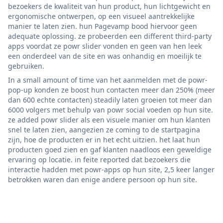
bezoekers de kwaliteit van hun product, hun lichtgewicht en
ergonomische ontwerpen, op een visueel aantrekkelijke
manier te laten zien. hun Pagevamp bood hiervoor geen
adequate oplossing. ze probeerden een different third-party
apps voordat ze powr slider vonden en geen van hen leek
een onderdeel van de site en was onhandig en moeilijk te
gebruiken.
In a small amount of time van het aanmelden met de powr-
pop-up konden ze boost hun contacten meer dan 250% (meer
dan 600 echte contacten) steadily laten groeien tot meer dan
6000 volgers met behulp van powr social voeden op hun site.
ze added powr slider als een visuele manier om hun klanten
snel te laten zien, aangezien ze coming to de startpagina
zijn, hoe de producten er in het echt uitzien. het laat hun
producten goed zien en gaf klanten naadloos een geweldige
ervaring op locatie. in feite reported dat bezoekers die
interactie hadden met powr-apps op hun site, 2,5 keer langer
betrokken waren dan enige andere persoon op hun site.