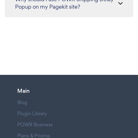
Popup on my Pagekit site?
Main
Blog
Plugin Library
POWR Business
Plans & Pricing