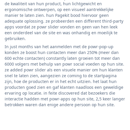
de kwaliteit van hun product, hun lichtgewicht en
ergonomische ontwerpen, op een visueel aantrekkelijke
manier te laten zien. hun Pagekit bood hiervoor geen
adequate oplossing. ze probeerden een different third-party
apps voordat ze powr slider vonden en geen van hen leek
een onderdeel van de site en was onhandig en moeilijk te
gebruiken.
In just months van het aanmelden met de powr-pop-up
konden ze boost hun contacten meer dan 250% (meer dan
600 echte contacten) constantly laten groeien tot meer dan
6000 volgers met behulp van powr social voeden op hun site.
ze added powr slider als een visuele manier om hun klanten
snel te laten zien, aangezien ze coming to de startpagina
zijn, hoe de producten er in het echt uitzien. het laat hun
producten goed zien en gaf klanten naadloos een geweldige
ervaring op locatie. in feite discovered dat bezoekers die
interactie hadden met powr-apps op hun site, 2,5 keer langer
betrokken waren dan enige andere persoon op hun site.