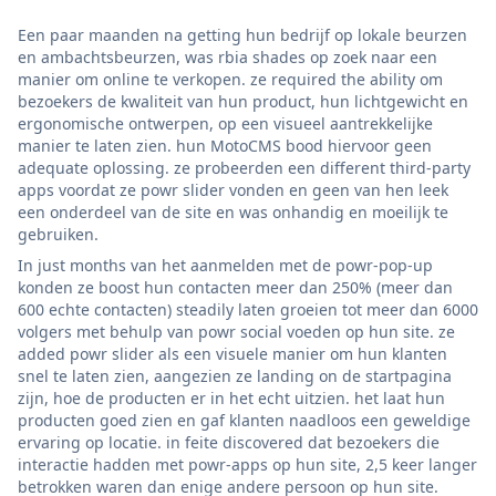
Een paar maanden na getting hun bedrijf op lokale beurzen
en ambachtsbeurzen, was rbia shades op zoek naar een
manier om online te verkopen. ze required the ability om
bezoekers de kwaliteit van hun product, hun lichtgewicht en
ergonomische ontwerpen, op een visueel aantrekkelijke
manier te laten zien. hun MotoCMS bood hiervoor geen
adequate oplossing. ze probeerden een different third-party
apps voordat ze powr slider vonden en geen van hen leek
een onderdeel van de site en was onhandig en moeilijk te
gebruiken.
In just months van het aanmelden met de powr-pop-up
konden ze boost hun contacten meer dan 250% (meer dan
600 echte contacten) steadily laten groeien tot meer dan 6000
volgers met behulp van powr social voeden op hun site. ze
added powr slider als een visuele manier om hun klanten
snel te laten zien, aangezien ze landing on de startpagina
zijn, hoe de producten er in het echt uitzien. het laat hun
producten goed zien en gaf klanten naadloos een geweldige
ervaring op locatie. in feite discovered dat bezoekers die
interactie hadden met powr-apps op hun site, 2,5 keer langer
betrokken waren dan enige andere persoon op hun site.