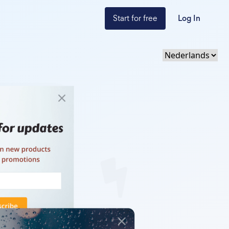
Start for free
Log In