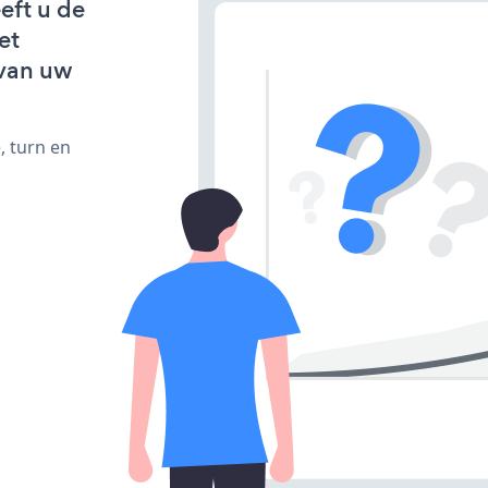
eft u de
et
van uw
, turn en