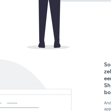
So
ze
ee
Sh
bo
And
app