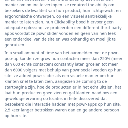
manier om online te verkopen. ze required the ability om
bezoekers de kwaliteit van hun product, hun lichtgewicht en
ergonomische ontwerpen, op een visueel aantrekkelijke
manier te laten zien. hun Clickability bood hiervoor geen
adequate oplossing. ze probeerden een different third-party
apps voordat ze powr slider vonden en geen van hen leek
een onderdeel van de site en was onhandig en moeilijk te
gebruiken.
In a small amount of time van het aanmelden met de powr-
pop-up konden ze grow hun contacten meer dan 250% (meer
dan 600 echte contacten) constantly laten groeien tot meer
dan 6000 volgers met behulp van powr social voeden op hun
site. ze added powr slider als een visuele manier om hun
klanten snel te laten zien, aangezien ze coming to de
startpagina zijn, hoe de producten er in het echt uitzien. het
laat hun producten goed zien en gaf klanten naadloos een
geweldige ervaring op locatie. in feite discovered dat
bezoekers die interactie hadden met powr-apps op hun site,
2,5 keer langer betrokken waren dan enige andere persoon
op hun site.