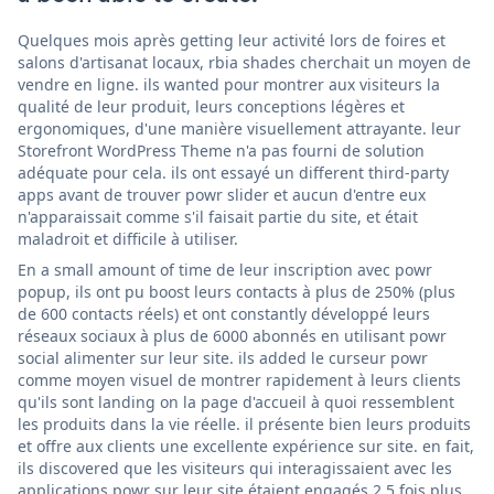
Quelques mois après getting leur activité lors de foires et
salons d'artisanat locaux, rbia shades cherchait un moyen de
vendre en ligne. ils wanted pour montrer aux visiteurs la
qualité de leur produit, leurs conceptions légères et
ergonomiques, d'une manière visuellement attrayante. leur
Storefront WordPress Theme n'a pas fourni de solution
adéquate pour cela. ils ont essayé un different third-party
apps avant de trouver powr slider et aucun d'entre eux
n'apparaissait comme s'il faisait partie du site, et était
maladroit et difficile à utiliser.
En a small amount of time de leur inscription avec powr
popup, ils ont pu boost leurs contacts à plus de 250% (plus
de 600 contacts réels) et ont constantly développé leurs
réseaux sociaux à plus de 6000 abonnés en utilisant powr
social alimenter sur leur site. ils added le curseur powr
comme moyen visuel de montrer rapidement à leurs clients
qu'ils sont landing on la page d'accueil à quoi ressemblent
les produits dans la vie réelle. il présente bien leurs produits
et offre aux clients une excellente expérience sur site. en fait,
ils discovered que les visiteurs qui interagissaient avec les
applications powr sur leur site étaient engagés 2,5 fois plus