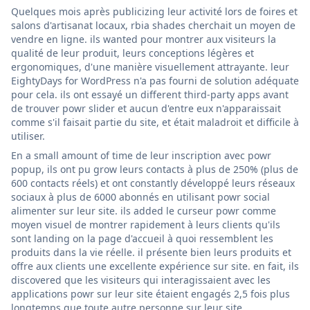
Quelques mois après publicizing leur activité lors de foires et
salons d'artisanat locaux, rbia shades cherchait un moyen de
vendre en ligne. ils wanted pour montrer aux visiteurs la
qualité de leur produit, leurs conceptions légères et
ergonomiques, d'une manière visuellement attrayante. leur
EightyDays for WordPress n'a pas fourni de solution adéquate
pour cela. ils ont essayé un different third-party apps avant
de trouver powr slider et aucun d'entre eux n'apparaissait
comme s'il faisait partie du site, et était maladroit et difficile à
utiliser.
En a small amount of time de leur inscription avec powr
popup, ils ont pu grow leurs contacts à plus de 250% (plus de
600 contacts réels) et ont constantly développé leurs réseaux
sociaux à plus de 6000 abonnés en utilisant powr social
alimenter sur leur site. ils added le curseur powr comme
moyen visuel de montrer rapidement à leurs clients qu'ils
sont landing on la page d'accueil à quoi ressemblent les
produits dans la vie réelle. il présente bien leurs produits et
offre aux clients une excellente expérience sur site. en fait, ils
discovered que les visiteurs qui interagissaient avec les
applications powr sur leur site étaient engagés 2,5 fois plus
longtemps que toute autre personne sur leur site.