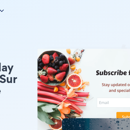
lay
Sur
e