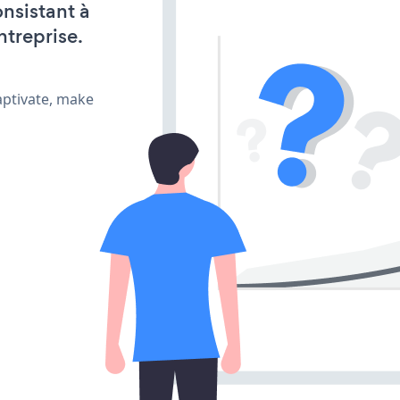
onsistant à
ntreprise.
aptivate, make