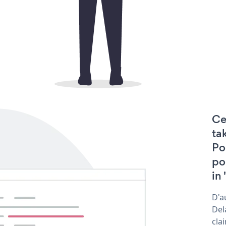
Ce
ta
Po
po
in 
D'a
Del
cla