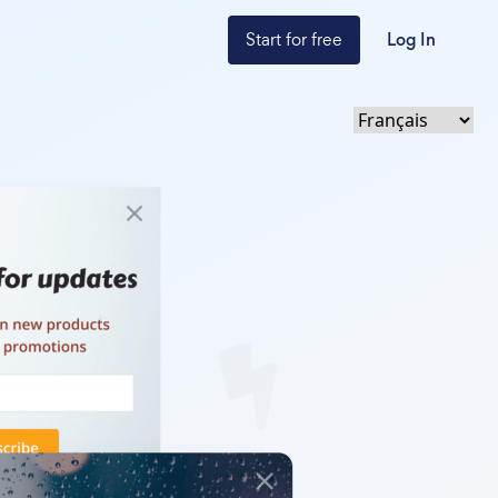
Start for free
Log In