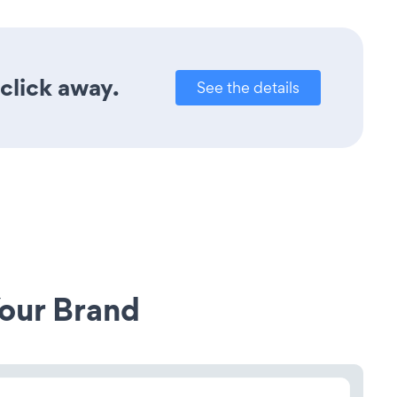
click away.
See the details
our Brand