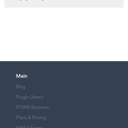
Main
Blog
Plugin Library
POWR Business
Plans & Pricing
HIPAA Forms