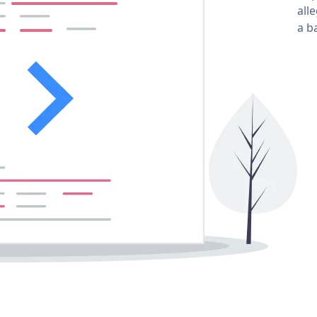
all
a b