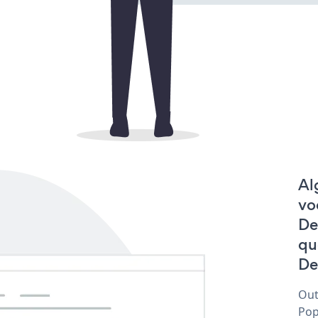
Al
vo
De
qu
De
Out
Pop