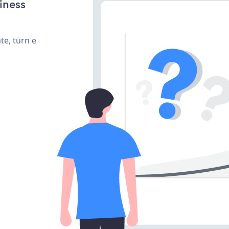
iness
te, turn e