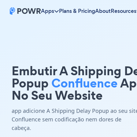
Apps
Plans & Pricing
About
Resources
Embutir A Shipping D
Popup
Confluence
Ap
No Seu Website
app adicione A Shipping Delay Popup ao seu sit
Confluence sem codificação nem dores de
cabeça.