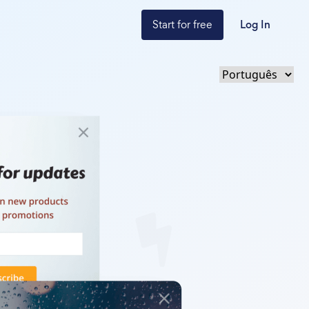
Start for free
Log In