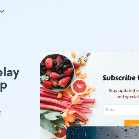
elay
p
e