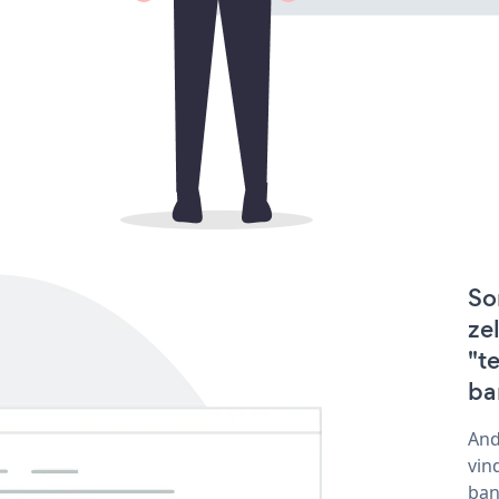
So
ze
"t
ba
And
vin
ban