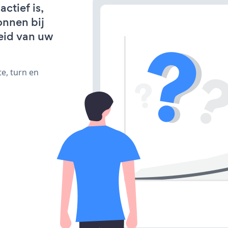
ctief is,
onnen bij
eid van uw
e, turn en