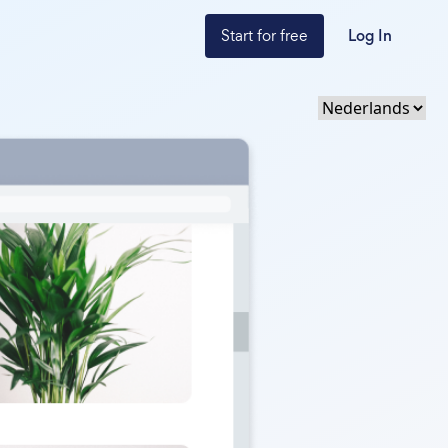
Start for free
Log In