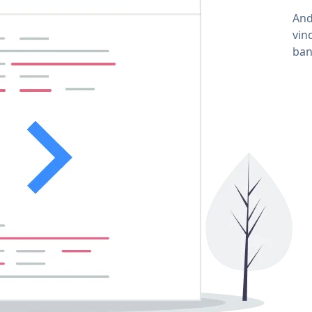
And
vin
ban