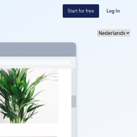
Start for free
Log In