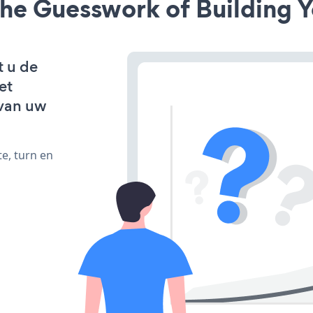
he Guesswork of Building Y
t u de
et
van uw
e, turn en