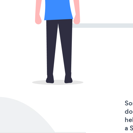
So
do
he
a 