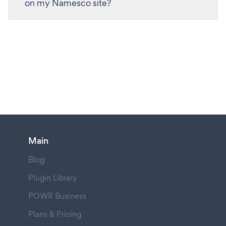
on my Namesco site?
Main
Blog
Plugin Library
POWR Business
Plans & Pricing