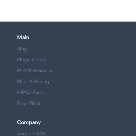
Main
Blog
Plugin Library
POWR Business
Plans & Pricing
HIPAA Forms
Email Blast
Company
About POWR