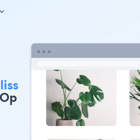
iss
 Op