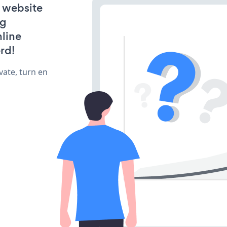
 website
ng
line
rd!
vate, turn en