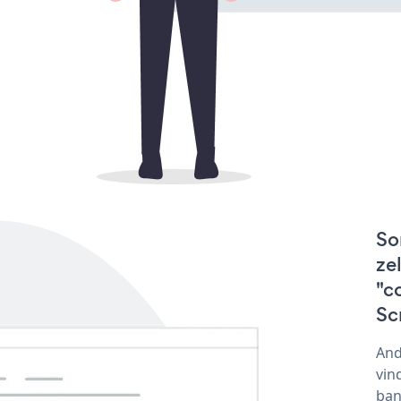
So
ze
"c
Sc
And
vin
ban