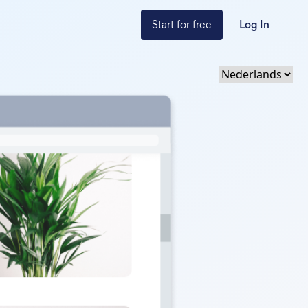
Start for free
Log In