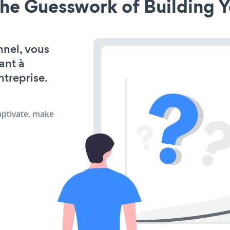
he Guesswork of Building Y
nnel, vous
ant à
ntreprise.
aptivate, make