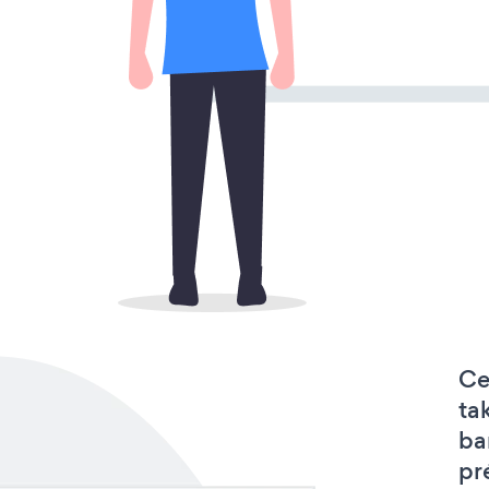
Ce
ta
ba
pr