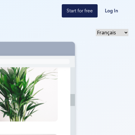
Start for free
Log In