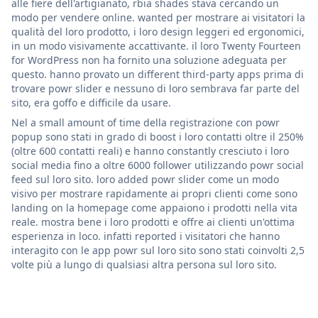
alle fiere dell'artigianato, rbia shades stava cercando un
modo per vendere online. wanted per mostrare ai visitatori la
qualità del loro prodotto, i loro design leggeri ed ergonomici,
in un modo visivamente accattivante. il loro Twenty Fourteen
for WordPress non ha fornito una soluzione adeguata per
questo. hanno provato un different third-party apps prima di
trovare powr slider e nessuno di loro sembrava far parte del
sito, era goffo e difficile da usare.
Nel a small amount of time della registrazione con powr
popup sono stati in grado di boost i loro contatti oltre il 250%
(oltre 600 contatti reali) e hanno constantly cresciuto i loro
social media fino a oltre 6000 follower utilizzando powr social
feed sul loro sito. loro added powr slider come un modo
visivo per mostrare rapidamente ai propri clienti come sono
landing on la homepage come appaiono i prodotti nella vita
reale. mostra bene i loro prodotti e offre ai clienti un'ottima
esperienza in loco. infatti reported i visitatori che hanno
interagito con le app powr sul loro sito sono stati coinvolti 2,5
volte più a lungo di qualsiasi altra persona sul loro sito.