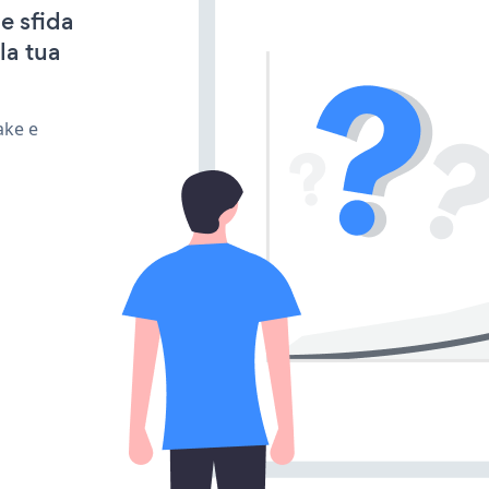
e sfida
la tua
ake e