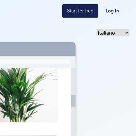
Start for free
Log In