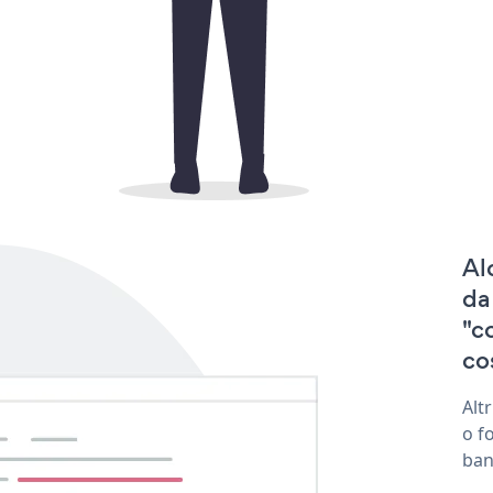
Al
da
"c
co
Alt
o f
ban