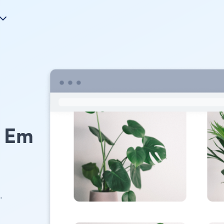
e Em
.