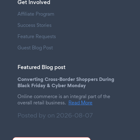
Get Involved
Affiliate Program
Success Stories
Feature Requests
Guest Blog Post
Featured Blog post
Converting Cross-Border Shoppers During
Black Friday & Cyber Monday
Online commerce is an integral part of the
overall retail business.
Read More
Posted by on
2026-08-07