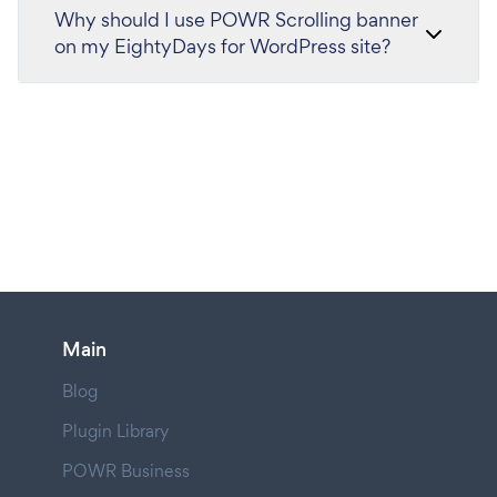
Why should I use POWR Scrolling banner
on my EightyDays for WordPress site?
Main
Blog
Plugin Library
POWR Business