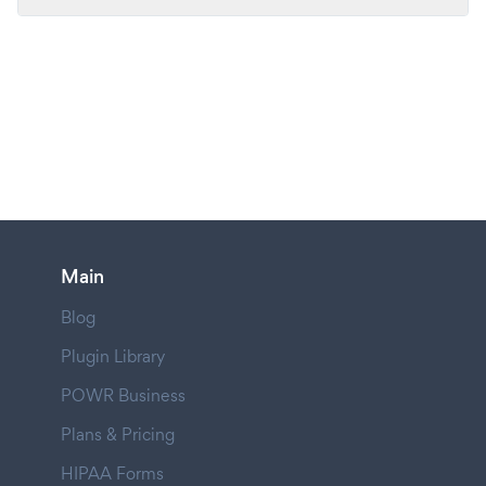
Main
Blog
Plugin Library
POWR Business
Plans & Pricing
HIPAA Forms