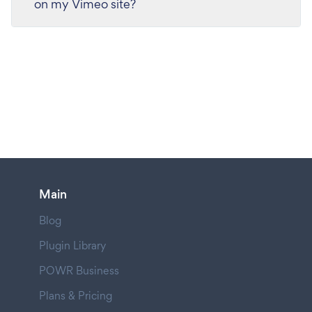
on my Vimeo site?
Main
Blog
Plugin Library
POWR Business
Plans & Pricing