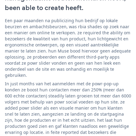
been able to create heeft.
Een paar maanden na publicizing hun bedrijf op lokale
beurzen en ambachtsbeurzen, was rbia shades op zoek naar
een manier om online te verkopen. ze required the ability om
bezoekers de kwaliteit van hun product, hun lichtgewicht en
ergonomische ontwerpen, op een visueel aantrekkelijke
manier te laten zien. hun Muse bood hiervoor geen adequate
oplossing. ze probeerden een different third-party apps
voordat ze powr slider vonden en geen van hen leek een
onderdeel van de site en was onhandig en moeilijk te
gebruiken.
In just months van het aanmelden met de powr-pop-up
konden ze boost hun contacten meer dan 250% (meer dan
600 echte contacten) steadily laten groeien tot meer dan 6000
volgers met behulp van powr social voeden op hun site. ze
added powr slider als een visuele manier om hun klanten
snel te laten zien, aangezien ze landing on de startpagina
zijn, hoe de producten er in het echt uitzien. het laat hun
producten goed zien en gaf klanten naadloos een geweldige
ervaring op locatie. in feite reported dat bezoekers die