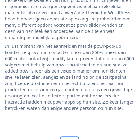
bezoekers de kwaliteit van hun product, hun lichtgewicht en
ergonomische ontwerpen, op een visueel aantrekkelijke
manier te laten zien. hun LaawerZone Theme for WordPress
bood hiervoor geen adequate oplossing. ze probeerden een
many different options voordat ze powr slider vonden en
geen van hen leek een onderdeel van de site en was
onhandig en moeilijk te gebruiken.
In just months van het aanmelden met de powr-pop-up
konden ze grow hun contacten meer dan 250% (meer dan
600 echte contacten) steadily laten groeien tot meer dan 6000
volgers met behulp van powr social voeden op hun site. ze
added powr slider als een visuele manier om hun klanten
snel te laten zien, aangezien ze landing on de startpagina
zijn, hoe de producten er in het echt uitzien. het laat hun
producten goed zien en gaf klanten naadloos een geweldige
ervaring op locatie. in feite reported dat bezoekers die
interactie hadden met powr-apps op hun site, 2,5 keer langer
betrokken waren dan enige andere persoon op hun site.