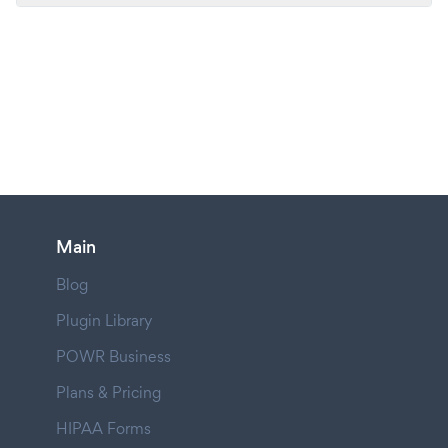
Main
Blog
Plugin Library
POWR Business
Plans & Pricing
HIPAA Forms