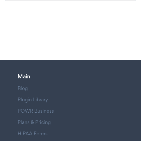
Main
Blog
Plugin Library
POWR Business
Plans & Pricing
HIPAA Forms