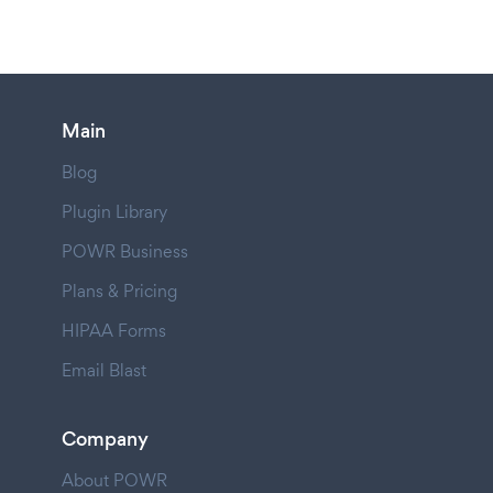
Main
Blog
Plugin Library
POWR Business
Plans & Pricing
HIPAA Forms
Email Blast
Company
About POWR