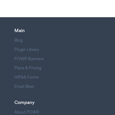
Main
Blog
Plugin Library
POWR Business
Plans & Pricing
HIPAA Forms
Email Blast
Company
About POWR