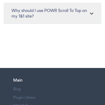
Why should I use POWR Scroll To Top on
my 1&1 site?
Main
Blog
Plugin Library