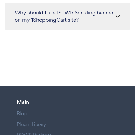
Why should I use POWR Scrolling banner
on my 1ShoppingCart site?
Main
Blog
Plugin Library