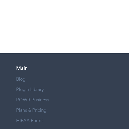
Main
Blog
Plugin Library
POWR Business
Plans & Pricing
HIPAA Forms