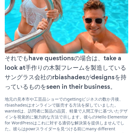
それでもhave questionsの場合は、take a
look at手作りの木製フレームを製造している
サングラス会社のrbiashadesがdesignsを持
っているものをseen in their business。
地元の見本市や工芸品ショーでのgettingビジネスの数か月後、
rbiashadesはオンラインで販売する方法を探していました。
wantedは、訪問者に製品の品質、軽量で人間工学に基づいたデザ
インを視覚的に魅力的な方法で示します。彼らのHello Elementor
for WordPressはこれに対する適切な解決策を提供しませんでし
た。彼らはpowrスライダーを見つける前にmany different