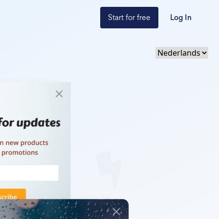
Start for free
Log In