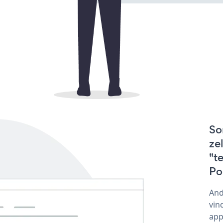
So
ze
"t
Po
And
vin
app