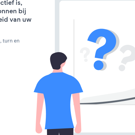
tief is,
onnen bij
eid van uw
, turn en