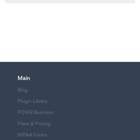
Main
Blog
Plugin Library
POWR Business
Plans & Pricing
HIPAA Forms