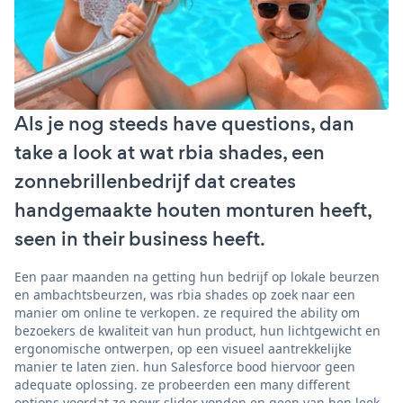
Als je nog steeds have questions, dan
take a look at wat rbia shades, een
zonnebrillenbedrijf dat creates
handgemaakte houten monturen heeft,
seen in their business heeft.
Een paar maanden na getting hun bedrijf op lokale beurzen
en ambachtsbeurzen, was rbia shades op zoek naar een
manier om online te verkopen. ze required the ability om
bezoekers de kwaliteit van hun product, hun lichtgewicht en
ergonomische ontwerpen, op een visueel aantrekkelijke
manier te laten zien. hun Salesforce bood hiervoor geen
adequate oplossing. ze probeerden een many different
options voordat ze powr slider vonden en geen van hen leek