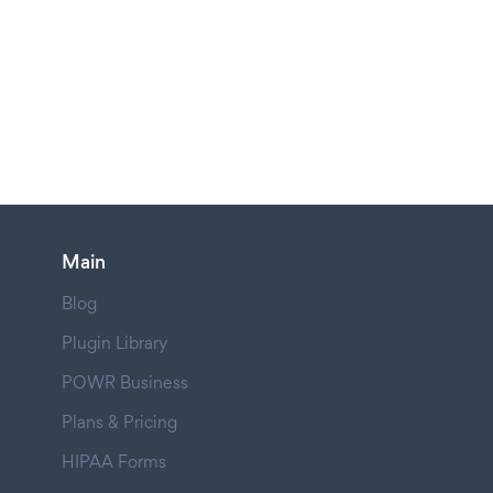
Main
Blog
Plugin Library
POWR Business
Plans & Pricing
HIPAA Forms