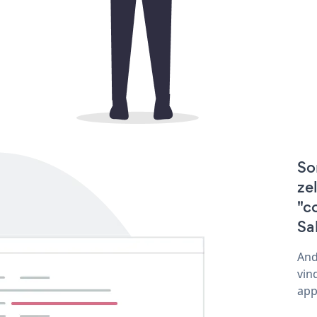
So
ze
"c
Sa
And
vin
app