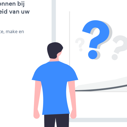
onnen bij
eid van uw
te, make en