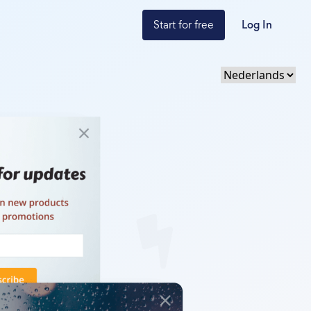
Start for free
Log In