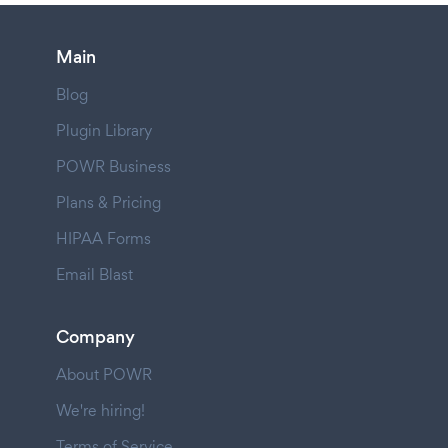
Main
Blog
Plugin Library
POWR Business
Plans & Pricing
HIPAA Forms
Email Blast
Company
About POWR
We're hiring!
Terms of Service