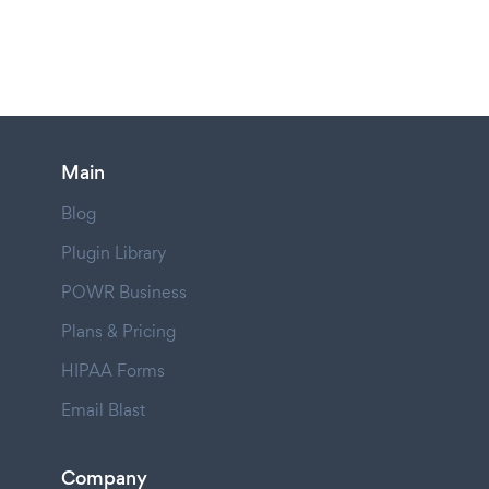
Main
Blog
Plugin Library
POWR Business
Plans & Pricing
HIPAA Forms
Email Blast
Company