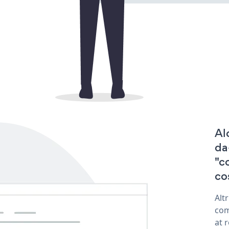
Al
da
"c
co
Alt
com
at 