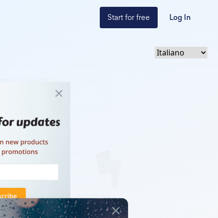
Start for free
Log In