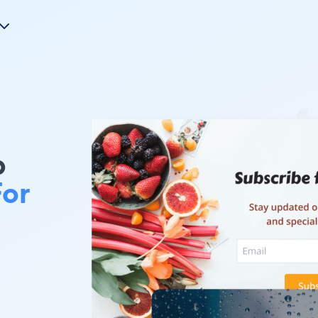
p
For