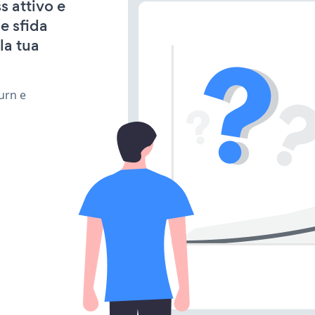
s attivo e
e sfida
la tua
urn e