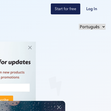
Start for free
Log In