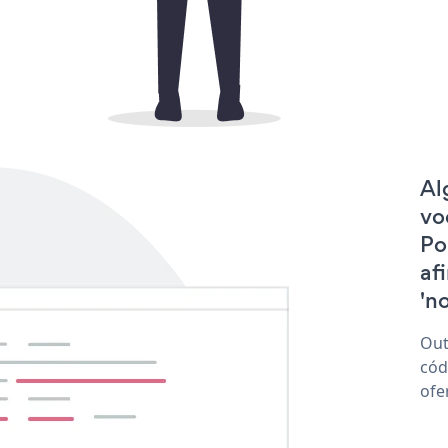
Al
vo
Po
af
'no
Out
cód
ofe