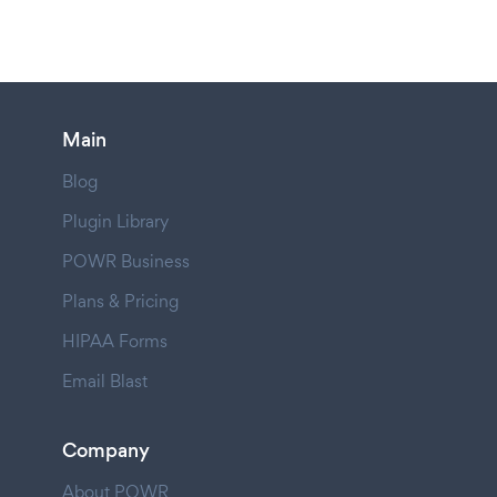
Main
Blog
Plugin Library
POWR Business
Plans & Pricing
HIPAA Forms
Email Blast
Company
About POWR